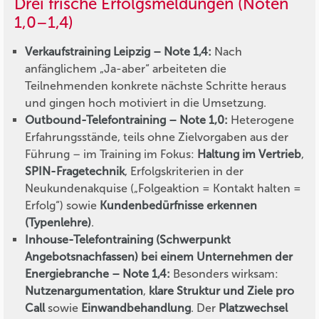
Drei frische Erfolgsmeldungen (Noten
1,0–1,4)
Verkaufstraining Leipzig – Note 1,4:
Nach
anfänglichem „Ja-aber“ arbeiteten die
Teilnehmenden konkrete nächste Schritte heraus
und gingen hoch motiviert in die Umsetzung.
Outbound-Telefontraining – Note 1,0:
Heterogene
Erfahrungsstände, teils ohne Zielvorgaben aus der
Führung – im Training im Fokus:
Haltung im Vertrieb
,
SPIN-Fragetechnik
, Erfolgskriterien in der
Neukundenakquise („Folgeaktion = Kontakt halten =
Erfolg“) sowie
Kundenbedürfnisse erkennen
(Typenlehre)
.
Inhouse-Telefontraining (Schwerpunkt
Angebotsnachfassen) bei einem Unternehmen der
Energiebranche – Note 1,4:
Besonders wirksam:
Nutzenargumentation
,
klare Struktur und Ziele pro
Call
sowie
Einwandbehandlung
. Der
Platzwechsel