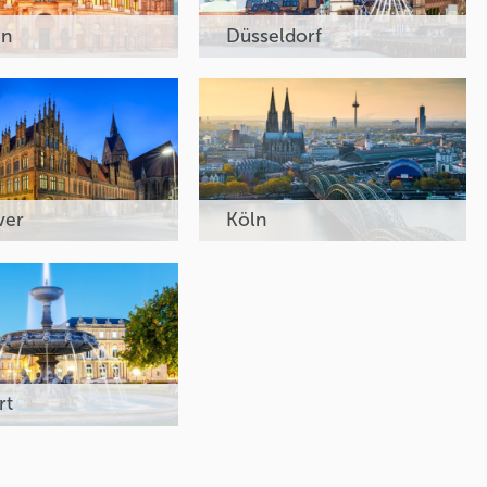
en
Düsseldorf
ver
Köln
rt