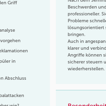
Nach dem Semina
en Griff
Beschwerden und R
professioneller. 
Probleme schnell
lösungsorientiert
analyse
bringen.
 vorgehen
Auch in angespann
klarer und verbin
eklamationen
Angriffe können s
üler in
sicherer steuern 
wiederherstellen.
en Abschluss
balattacken
Besonderhei
aber wie?