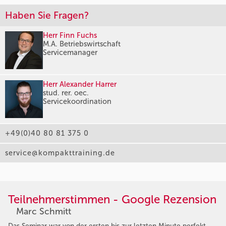
Haben Sie Fragen?
Herr Finn Fuchs
M.A. Betriebswirtschaft
Servicemanager
Herr Alexander Harrer
stud. rer. oec.
Servicekoordination
+49(0)40 80 81 375 0
service@kompakttraining.de
Teilnehmerstimmen - Google Rezension
Marc Schmitt
Das Seminar war von der ersten bis zur letzten Minute perfekt