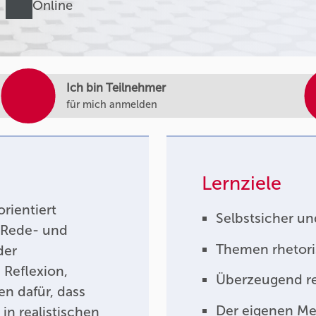
Online
Ich bin Teilnehmer
für mich anmelden
Lernziele
rientiert
Selbstsicher un
n Rede- und
Themen rhetori
der
Reflexion,
Überzeugend re
n dafür, dass
Der eigenen M
 in realistischen