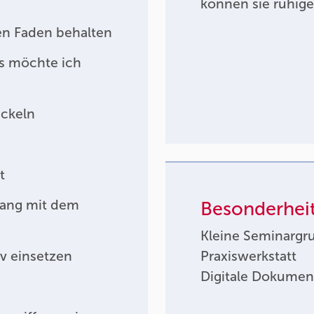
können sie ruhige
en Faden behalten
as möchte ich
ickeln
t
gang mit dem
Besonderhei
Kleine Seminargr
v einsetzen
Praxiswerkstatt
Digitale Dokumen