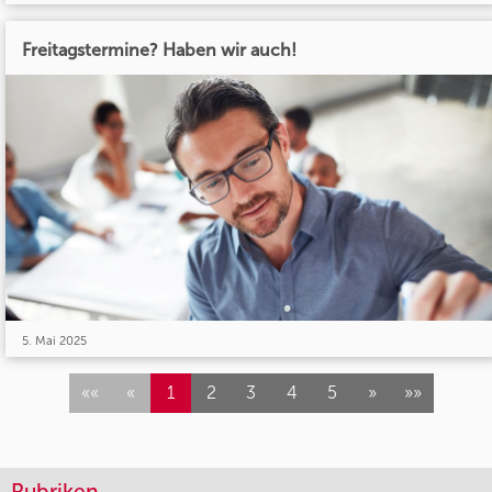
Freitagstermine? Haben wir auch!
5. Mai 2025
««
«
1
2
3
4
5
»
»»
Rubriken