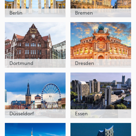
Berlin
Bremen
Dortmund
Dresden
Düsseldorf
Essen