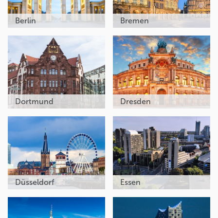
Berlin
Bremen
Dortmund
Dresden
Düsseldorf
Essen