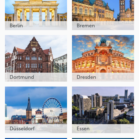
Berlin
Bremen
Dortmund
Dresden
Düsseldorf
Essen