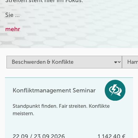
Streiten steht hier im Fokus.
Sie …
mehr
Konfliktmanagement Seminar
Standpunkt finden. Fair streiten. Konflikte
meistern.
22.09 / 23.09.2026
1.142,40 €