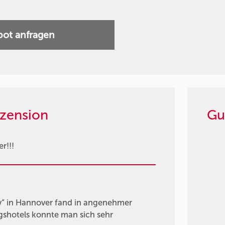
ot anfragen
zension
Gu
r!!!
v“ in Hannover fand in angenehmer
gshotels konnte man sich sehr