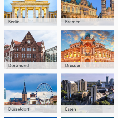
Berlin
Bremen
Dortmund
Dresden
Düsseldorf
Essen