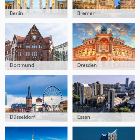
Berlin
Bremen
Dortmund
Dresden
Düsseldorf
Essen