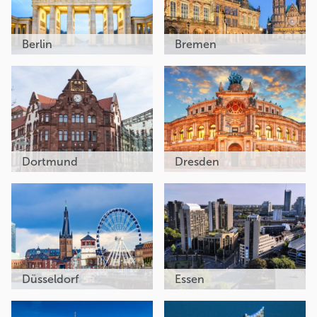
Berlin
Bremen
Dortmund
Dresden
Düsseldorf
Essen