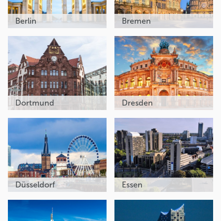
Berlin
Bremen
Dortmund
Dresden
Düsseldorf
Essen