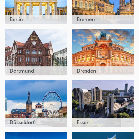
Berlin
Bremen
Dortmund
Dresden
Düsseldorf
Essen