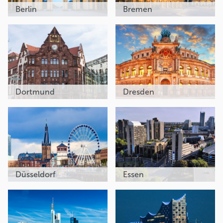
Berlin
Bremen
Dortmund
Dresden
Düsseldorf
Essen