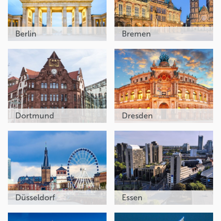
Berlin
Bremen
Dortmund
Dresden
Düsseldorf
Essen