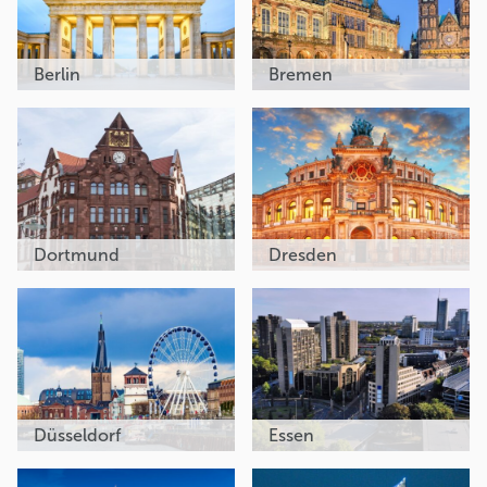
Berlin
Bremen
Dortmund
Dresden
Düsseldorf
Essen