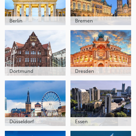
Berlin
Bremen
Dortmund
Dresden
Düsseldorf
Essen