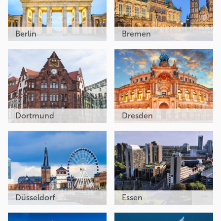
Berlin
Bremen
Dortmund
Dresden
Düsseldorf
Essen