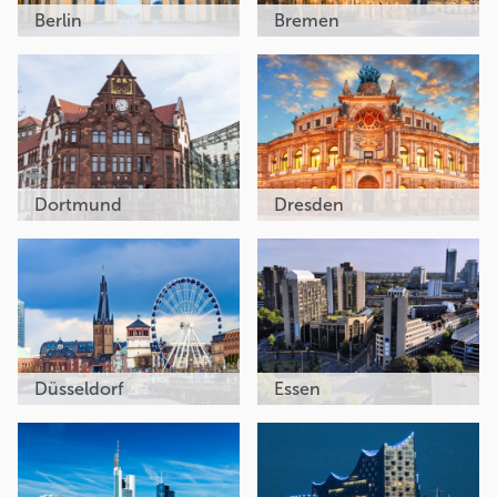
Berlin
Bremen
Dortmund
Dresden
Düsseldorf
Essen