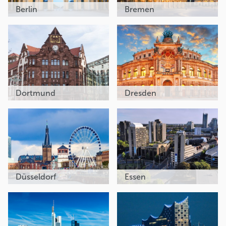
Berlin
Bremen
Dortmund
Dresden
Düsseldorf
Essen