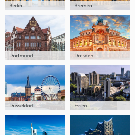
Berlin
Bremen
Dortmund
Dresden
Düsseldorf
Essen