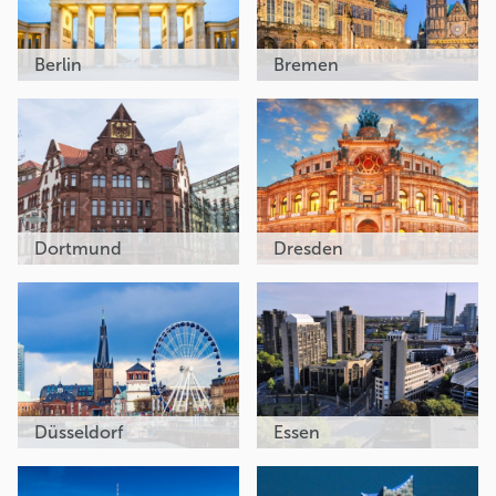
Berlin
Bremen
Dortmund
Dresden
Düsseldorf
Essen