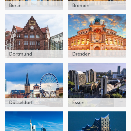
Berlin
Bremen
Dortmund
Dresden
Düsseldorf
Essen