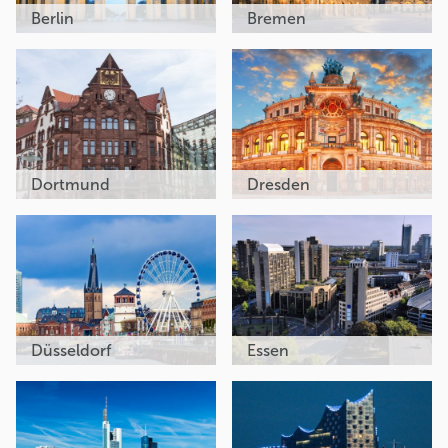
Berlin
Bremen
Dortmund
Dresden
Düsseldorf
Essen