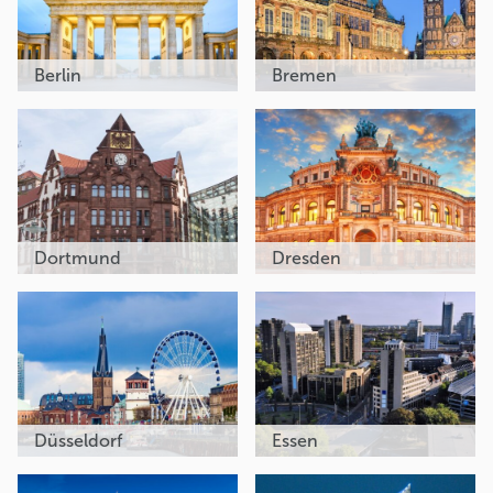
Berlin
Bremen
Dortmund
Dresden
Düsseldorf
Essen