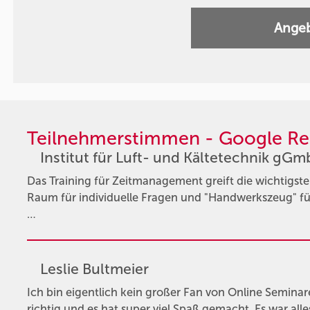
Angeb
Teilnehmerstimmen - Google Re
Institut für Luft- und Kältetechnik gG
Das Training für Zeitmanagement greift die wichtigs
Raum für individuelle Fragen und "Handwerkszeug" f
…
Leslie Bultmeier
Ich bin eigentlich kein großer Fan von Online Semina
richtig und es hat super viel Spaß gemacht. Es war alle