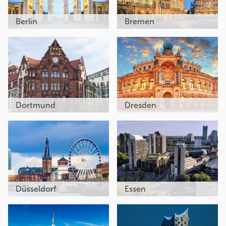
Berlin
Bremen
Dortmund
Dresden
Düsseldorf
Essen