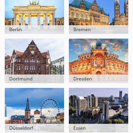
Berlin
Bremen
Dortmund
Dresden
Düsseldorf
Essen