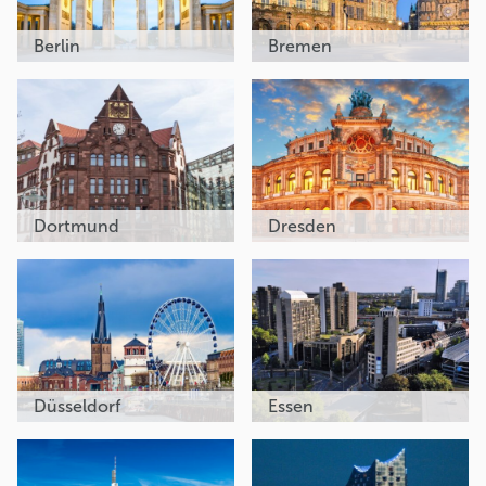
Berlin
Bremen
Dortmund
Dresden
Düsseldorf
Essen