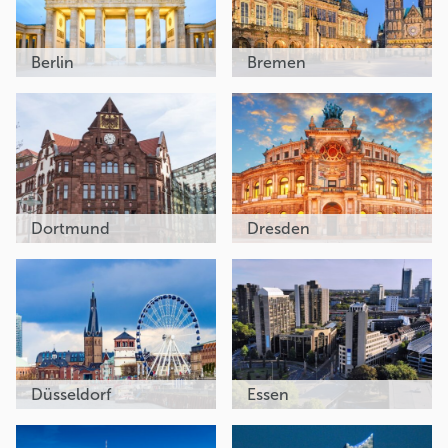
Berlin
Bremen
Dortmund
Dresden
Düsseldorf
Essen