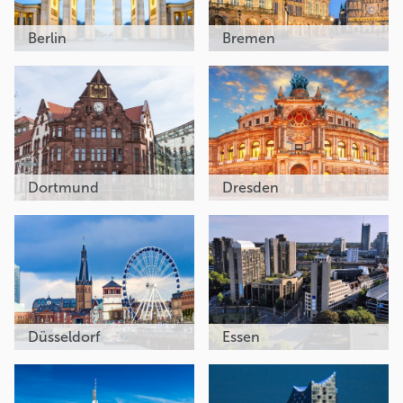
Berlin
Bremen
Dortmund
Dresden
Düsseldorf
Essen