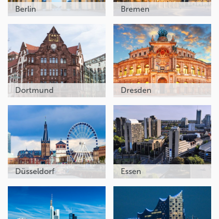
Berlin
Bremen
Dortmund
Dresden
Düsseldorf
Essen