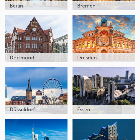
Berlin
Bremen
Dortmund
Dresden
Düsseldorf
Essen