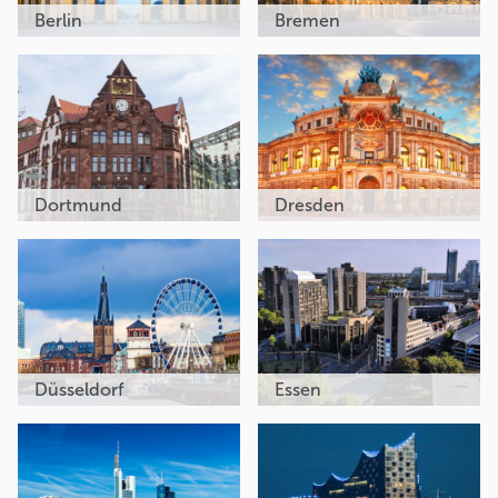
Berlin
Bremen
Dortmund
Dresden
Düsseldorf
Essen