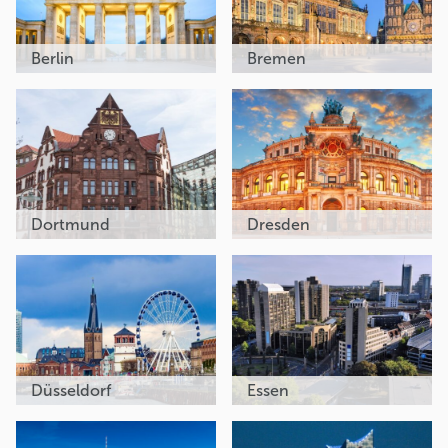
Berlin
Bremen
Dortmund
Dresden
Düsseldorf
Essen