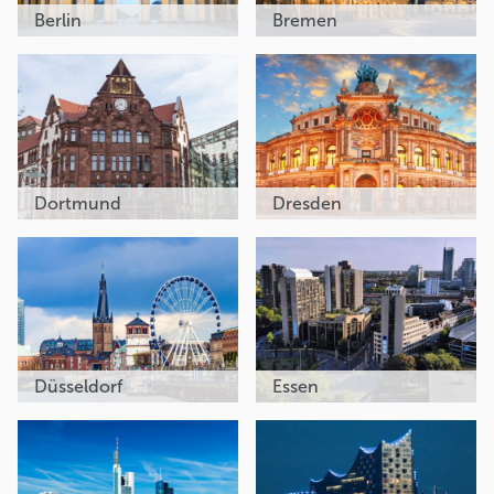
Berlin
Bremen
Dortmund
Dresden
Düsseldorf
Essen