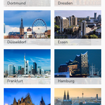
Dortmund
Dresden
Düsseldorf
Essen
Frankfurt
Hamburg