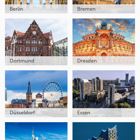
Berlin
Bremen
Dortmund
Dresden
Düsseldorf
Essen