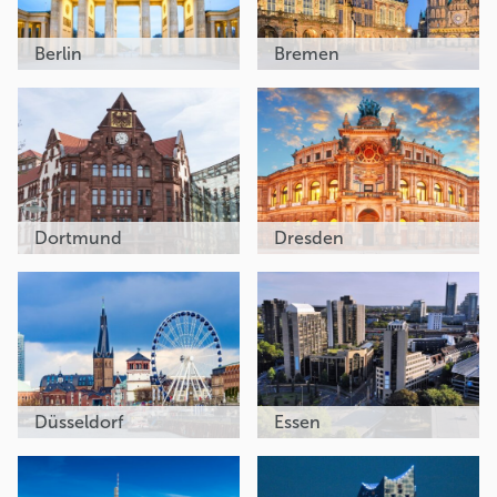
Berlin
Bremen
Dortmund
Dresden
Düsseldorf
Essen