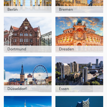
Berlin
Bremen
Dortmund
Dresden
Düsseldorf
Essen